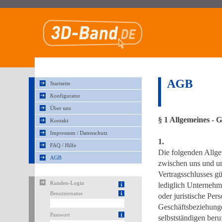
AGB
Startseite
Konfigurator
Über uns
§ 1 Allgemeines - 
Kontakt
Impressum / Datenschutz
1.
FAQ / Hilfe
Die folgenden Allge
AGB
zwischen uns und un
Vertragsschlusses g
Kunden-Login
lediglich Unternehm
Benutzername
oder juristische Per
Geschäftsbeziehunge
Passwort
selbstständigen beru